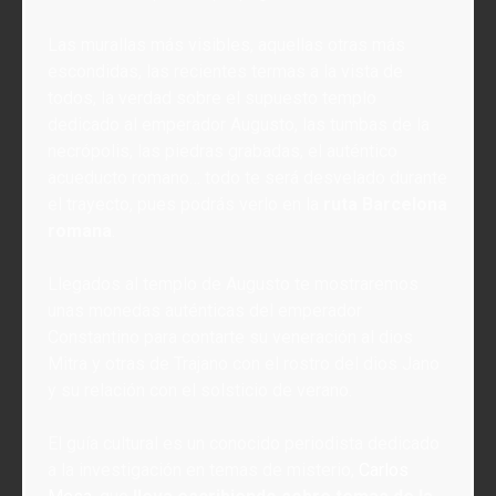
Las murallas más visibles, aquellas otras más
escondidas, las recientes termas a la vista de
todos, la verdad sobre el supuesto templo
dedicado al emperador Augusto, las tumbas de la
necrópolis, las piedras grabadas, el auténtico
acueducto romano… todo te será desvelado durante
el trayecto, pues podrás verlo en la
ruta Barcelona
romana
.
Llegados al templo de Augusto te mostraremos
unas monedas auténticas del emperador
Constantino para contarte su veneración al dios
Mitra y otras de Trajano con el rostro del dios Jano
y su relación con el solsticio de verano.
El guía cultural es un conocido periodista dedicado
a la investigación en temas de misterio,
Carlos