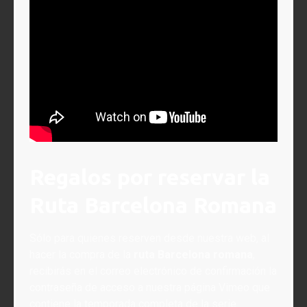
Regalos por reservar la
Ruta Barcelona Romana
Sólo para quienes reserven desde nuestra web, al
hacer la compra de la
ruta Barcelona romana
,
recibirás en el correo electrónico de confirmación la
contraseña de acceso a nuestra página Vimeo que
contiene la temporada completa de la serie