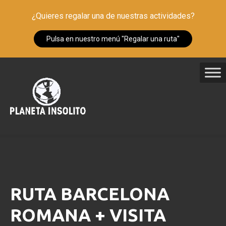
¿Quieres regalar una de nuestras actividades?
Pulsa en nuestro menú "Regalar una ruta"
S
a
l
t
a
r
a
l
c
o
n
RUTA BARCELONA
t
e
ROMANA + VISITA
n