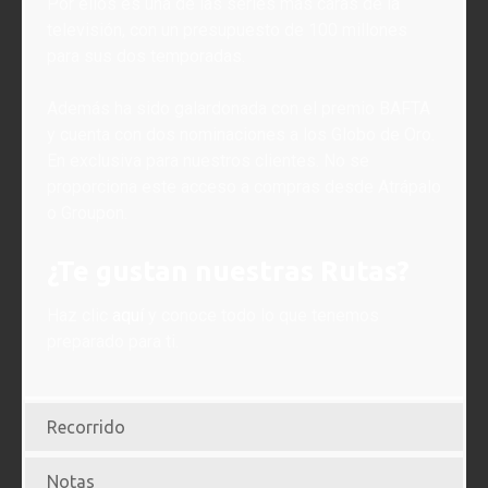
Por ellos es una de las series más caras de la
televisión, con un presupuesto de 100 millones
para sus dos temporadas.
Además ha sido galardonada con el premio BAFTA
y cuenta con dos nominaciones a los Globo de Oro.
En exclusiva para nuestros clientes. No se
proporciona este acceso a compras desde Atrápalo
o Groupon.
¿Te gustan nuestras Rutas?
Haz clic
aquí
y conoce todo lo que tenemos
preparado para ti.
Recorrido
Notas