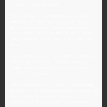
televisiva y ficcionada Roma.
Podrás visionar la serie online o descargar cada
capítulo. Roma (Rome en su versión original en
inglés) es una serie de televisión situada en la
época del paso de la República romana al Imperio.
Fue estrenada en Estados Unidos en agosto de
2005.
Fue creada por John Milius, William J. MacDonald, y
Bruno Heller como coproducción entre la BBC
(Reino Unido), la cadena de pago HBO (Estados
Unidos), y la RAI (Italia).
Fue rodada en los alrededores de la actual ciudad
de Roma y en los antiguos estudios de Cinecittà, en
una superficie de más de 20 000 metros
cuadrados, con la participación de 350 personas.