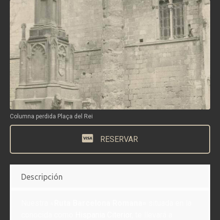
Columna perdida Plaça del Rei
RESERVAR
Descripción
Nuestra «
Ruta Barcelona Romana»
situada en la
conocida como
Hispania Citerior
, te llevará a