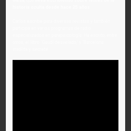
Mesa
, que
lleva escribiendo sobre temas de la
historia oculta desde hace 25 años
.
Carlos escribe para diversas revistas y también
participa en varios programas de radio
especializados en parapsicología. Ha escrito, entre
otros, el libro `Gaudí desvelado,’ y ‘Barcelona
insólita y secreta’.