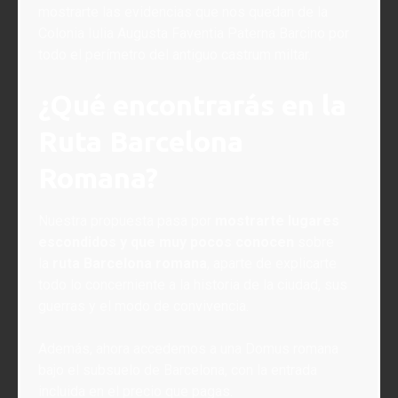
mostrarte las evidencias que nos quedan de la
Colonia Iulia Augusta Faventia Paterna Barcino por
todo el perímetro del antiguo castrum miltar.
¿Qué encontrarás en la
Ruta Barcelona
Romana?
Nuestra propuesta pasa por
mostrarte lugares
escondidos y que muy pocos conocen
sobre
la
ruta Barcelona romana
, aparte de explicarte
todo lo concerniente a la historia de la ciudad, sus
guerras y el modo de convivencia.
Además, ahora accedemos a una Domus romana
bajo el subsuelo de Barcelona, con la entrada
incluida en el precio que pagas.