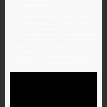
sólo se centran en la parte artística.
El guía cultural es un conocido periodista dedicado
a la investigación en temas de misterio, Carlos
Mesa, que lleva escribiendo sobre temas de la
historia oculta desde hace 25 años. Carlos escribe
para diversas revistas y también participa en varios
programas de radio especializados en
parapsicología. Ha escrito, entre otros, el libro
`
Planeta insólito
´
, ‘Guía de la Cataluña mágica
,’
‘
Gaudí desvelado
‘, y ‘
Barcelona insólita y secreta
‘.