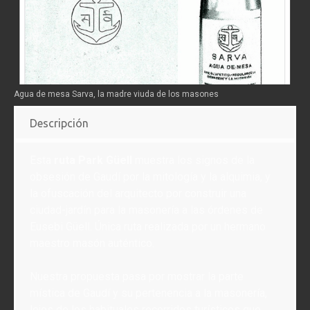
Agua de mesa Sarva, la madre viuda de los masones
Descripción
Esta
ruta Park Güell
muestra los signos de la
obsesión de Gaudí por la mitología y la alquimia, y
la ofuscación del arquitecto por construir una
ciudad-jardín para la masonería a las órdenes de
Eusebi Güell. Única ruta realizada por un hermano
maestro masón auténtico.
Nuestra propuesta pasa por mostrar la parte
mística de Gaudí y su pertenencia a la masonería,
lejos de los habituales recorridos turísticos que