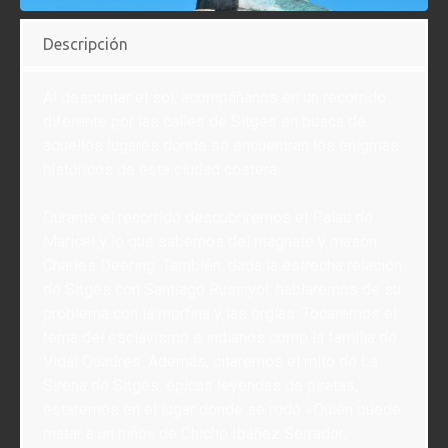
Descripción
Al despuntar el sol, acompáñanos en un recorrido
diferente por las calles de Sitges en busca de
aquellos lugares donde se encuentran los enigmas
históricos de esta ciudad costera.
Durante el recorrido descubriremos el Palau de
Maricel y lo que sabemos del magnate y masón
Charles Deering. También, dada la estrecha relación
de Sitges con Santiago Rusinyol, hablaremos de su
problema con la morfina y las orgías. Tocaremos el
tema del esclavismo e indianos como la familia de
Vidal Quadres. Además, citaremos el mito de La
Sirena de Sitges, épicas leyendas de piratas,
estaremos en el lugar donde se rodó «Quién puede
matar a un niño» de Chicho Ibáñez Serrador,