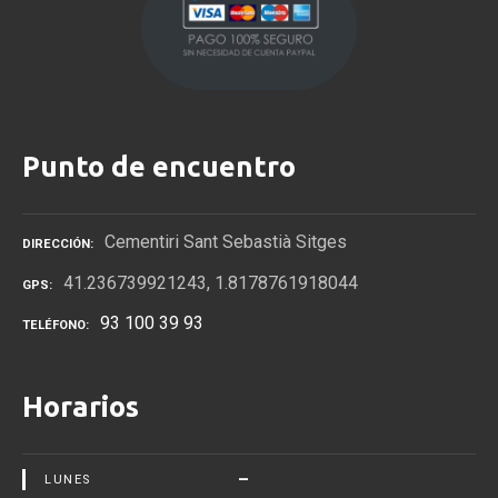
Punto de encuentro
Cementiri Sant Sebastià Sitges
DIRECCIÓN
41.236739921243, 1.8178761918044
GPS
93 100 39 93
TELÉFONO
Horarios
–
LUNES