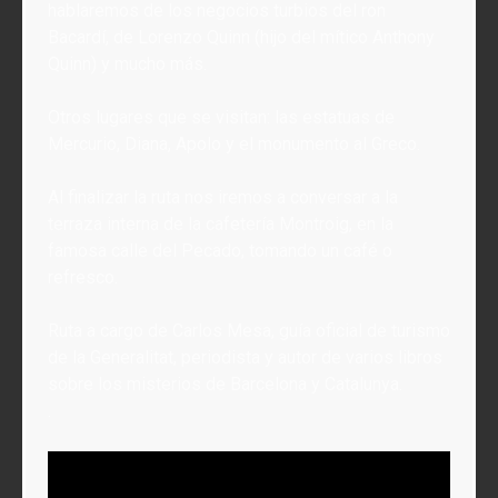
hablaremos de los negocios turbios del ron
Bacardí, de Lorenzo Quinn (hijo del mítico Anthony
Quinn) y mucho más.
Otros lugares que se visitan: las estatuas de
Mercurio, Diana, Apolo y el monumento al Greco.
Al finalizar la ruta nos iremos a conversar a la
terraza interna de la cafetería Montroig, en la
famosa calle del Pecado, tomando un café o
refresco.
Ruta a cargo de Carlos Mesa, guía oficial de turismo
de la Generalitat, periodista y autor de varios libros
sobre los misterios de Barcelona y Catalunya.
.