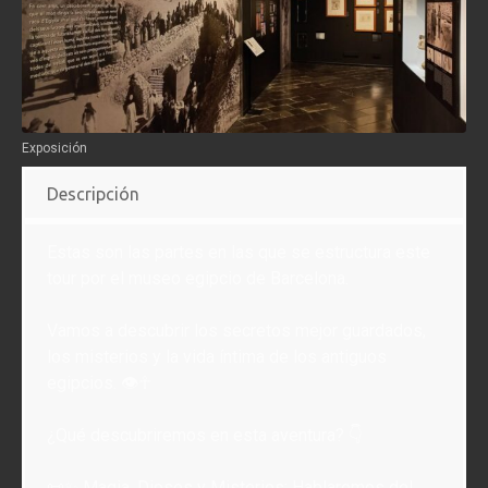
Exposición
Descripción
Estas son las partes en las que se estructura este
tour por el museo egipcio de Barcelona.
Vamos a descubrir los secretos mejor guardados,
los misterios y la vida íntima de los antiguos
egipcios. 👁️☥
¿Qué descubriremos en esta aventura? 👇
📜✨ Magia, Dioses y Misterios: Hablaremos del