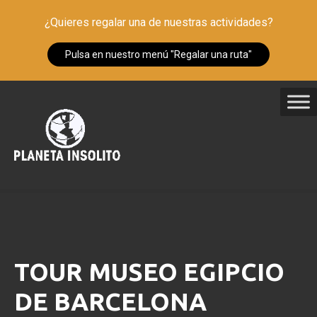
¿Quieres regalar una de nuestras actividades?
Pulsa en nuestro menú "Regalar una ruta"
S
a
l
t
a
r
a
l
c
o
n
TOUR MUSEO EGIPCIO
t
e
DE BARCELONA
n