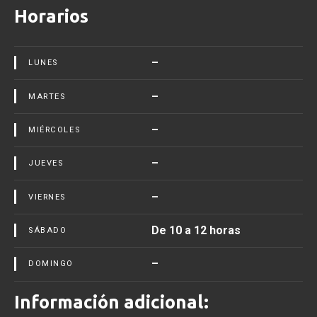
Horarios
–
LUNES
–
MARTES
–
MIÉRCOLES
–
JUEVES
–
VIERNES
De 10 a 12 horas
SÁBADO
–
DOMINGO
Información adicional: