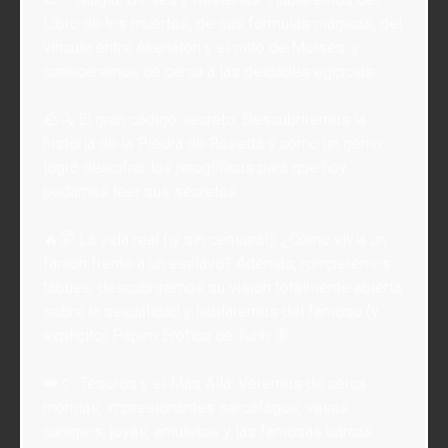
Libro de los muertos, de sus fórmulas mágicas, del
vínculo entre Akenatón y el mito de Moisés, y
conoceremos de cerca a las deidades egipcias.
🪨🔍 El gran código secreto: Descubriremos la
historia de la Piedra de Rosetta y cómo un genio
logró descifrar los jeroglíficos para que hoy
podamos leer sus secretos.
🔥🤫 La vida real (¡y sin censura!): ¿Cómo vivía un
faraón frente a un esclavo? Además, romperemos
tabúes: descubriremos su visión totalmente abierta
sobre la sexualidad y hablaremos del famoso (y
explícito) Papiro Erótico de Turín 🔞.
👑🏺 Tesoros y el Más Allá: Veremos de cerca
momias, impresionantes sarcófagos, vasos
canopos, joyas, amuletos y las famosas barcas